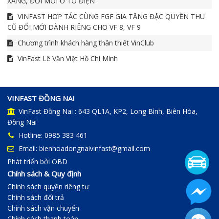
XĂNG, ĐỔI MỚI Ô TÔ ĐIỆN
VINFAST HỢP TÁC CÙNG FGF GIA TĂNG ĐẶC QUYỀN THU
CŨ ĐỔI MỚI DÀNH RIÊNG CHO VF 8, VF 9
Chương trình khách hàng thân thiết VinClub
VinFast Lê Văn Việt Hồ Chí Minh
VINFAST ĐỒNG NAI
VinFast Đồng Nai : 643 QL1A, KP2, Long Bình, Biên Hòa,
Đồng Nai
Hotline: 0985 383 461
Email: bienhoadongnaivinfast@gmail.com
Phát triển bởi
OBD
Chính sách & Quy định
Chính sách quyền riêng tư
Chính sách đổi trả
Chính sách vận chuyển
Chính sách thanh toán