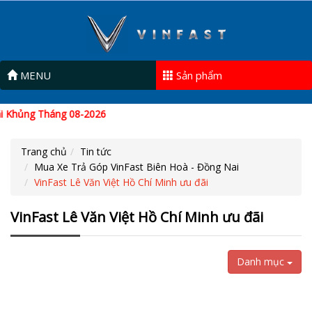
MENU
Sản phẩm
Khủng Tháng 08-2026
Trang chủ
Tin tức
Mua Xe Trả Góp VinFast Biên Hoà - Đồng Nai
VinFast Lê Văn Việt Hồ Chí Minh ưu đãi
VinFast Lê Văn Việt Hồ Chí Minh ưu đãi
Danh mục