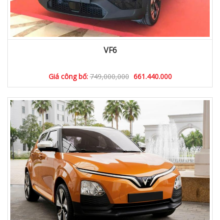
VF6
Giá công bố:
749,000,000
661.440.000