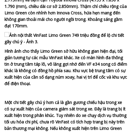
1.790 (mm), chiều dài cơ sở 2.850mm). Thậm chí chiều rộng của
Limo Green còn nhỉnh hơn Innova Cross, hứa hẹn mang đến
không gian thoải mái cho người ngồi trong. Khoảng sáng gầm
đạt 170mm.
Hình ảnh cho thấy Limo Green sở hữu không gian hiện đại, tối
giản tương tự các mẫu VinFast khác. Xe có màn hình đa thông
tin ở trung tâm táp lô, vô lăng gợi nhớ đến VF e34 song có điểm
khác là không có đồng hồ phía sau. Khu vực bệ trung tâm có sự
xuất hiện của cần số dạng núm xoay, hai vị trí để cốc và khu vực
để điện thoại.
Một chi tiết gây chú ý hơn cả là gần gương chiếu hậu trong xe
có sự xuất hiện của camera giám sát trong xe. Đây là trang bị ít
xuất hiện trong phân khúc. Tuy nhiên do xe chạy dịch vụ thường
tối ưu hóa chi phí, chưa rõ VinFast có tích hợp trang bị này trên
bản thương mại không. Nếu không xuất hiện trên Limo Green