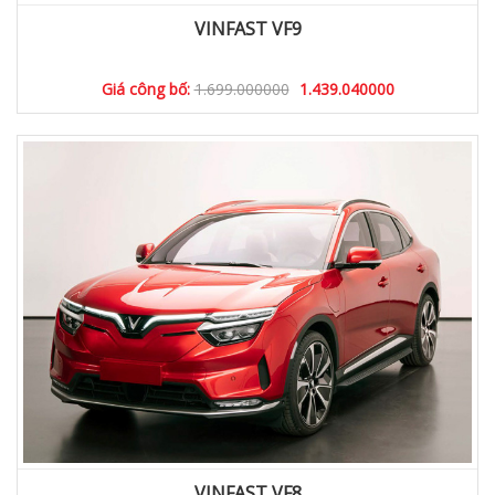
VINFAST VF9
Giá công bố:
1.699.000000
1.439.040000
VINFAST VF8