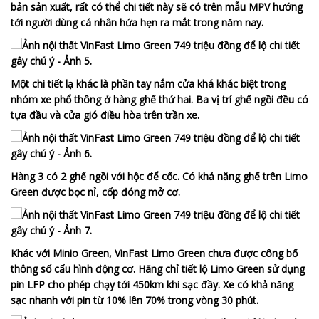
bản sản xuất, rất có thể chi tiết này sẽ có trên mẫu MPV hướng
tới người dùng cá nhân hứa hẹn ra mắt trong năm nay.
Một chi tiết lạ khác là phần tay nắm cửa khá khác biệt trong
nhóm xe phổ thông ở hàng ghế thứ hai. Ba vị trí ghế ngồi đều có
tựa đầu và cửa gió điều hòa trên trần xe.
Hàng 3 có 2 ghế ngồi với hộc để cốc. Có khả năng ghế trên Limo
Green được bọc nỉ, cốp đóng mở cơ.
Khác với Minio Green, VinFast Limo Green chưa được công bố
thông số cấu hình động cơ. Hãng chỉ tiết lộ Limo Green sử dụng
pin LFP cho phép chạy tới 450km khi sạc đầy. Xe có khả năng
sạc nhanh với pin từ 10% lên 70% trong vòng 30 phút.