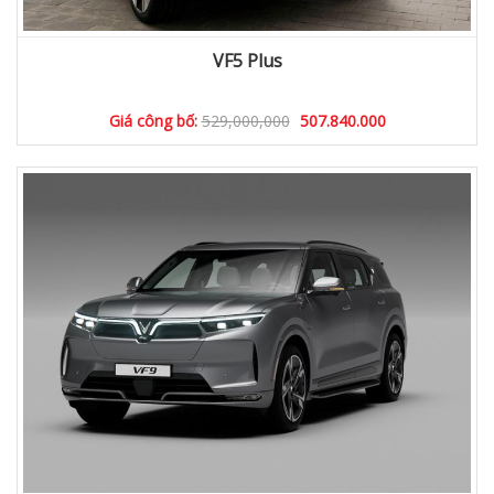
VF5 Plus
Giá công bố:
529,000,000
507.840.000