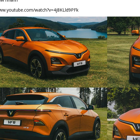
www.youtube.com/watch?v=4j8KLld9PFk