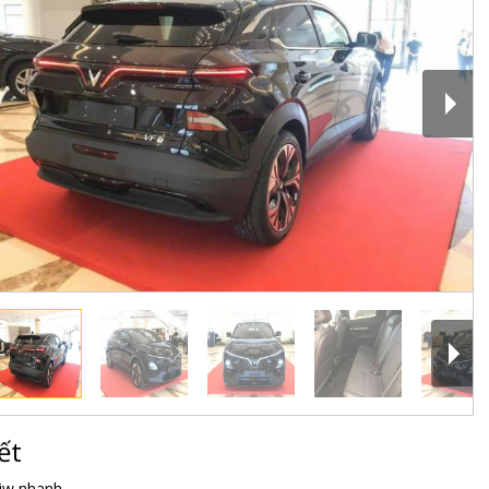
ết
iw nhanh