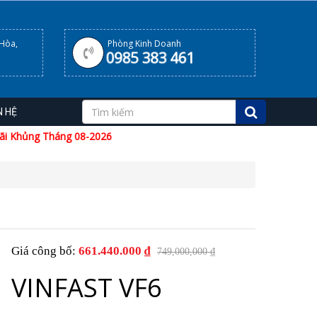
 Hòa,
Phòng Kinh Doanh
0985 383 461
N HỆ
8-2026
Giá công bố:
661.440.000 ₫
749,000,000 ₫
VINFAST VF6