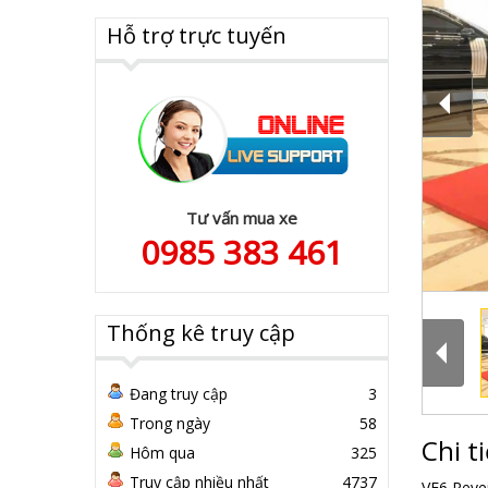
Hỗ trợ trực tuyến
Tư vấn mua xe
0985 383 461
Thống kê truy cập
Đang truy cập
3
Trong ngày
58
Chi ti
Hôm qua
325
Truy cập nhiều nhất
4737
VF6 Reve