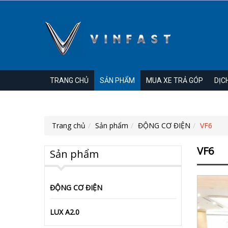
TRANG CHỦ
SẢN PHẨM
MUA XE TRẢ GÓP
DỊC
Showroom : 643
Trang chủ
Sản phẩm
ĐỘNG CƠ ĐIỆN
VF6
VF6
Sản phẩm
ĐỘNG CƠ ĐIỆN
LUX A2.0