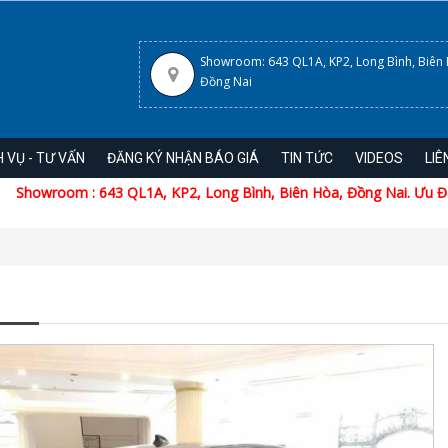
Showroom: 643 QL1A, KP2, Long Bình, Biên
Đồng Nai
H VỤ - TƯ VẤN
ĐĂNG KÝ NHẬN BÁO GIÁ
TIN TỨC
VIDEOS
LIÊ
 QL1A, KP2, Long Bình, Biên Hòa, Đồng Nai. Ưu Đãi Khủng Tháng 0