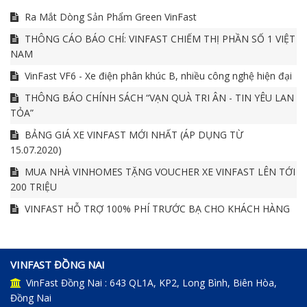
Ra Mắt Dòng Sản Phẩm Green VinFast
THÔNG CÁO BÁO CHÍ: VINFAST CHIẾM THỊ PHẦN SỐ 1 VIỆT
NAM
VinFast VF6 - Xe điện phân khúc B, nhiều công nghệ hiện đại
THÔNG BÁO CHÍNH SÁCH “VẠN QUÀ TRI ÂN - TIN YÊU LAN
TỎA”
BẢNG GIÁ XE VINFAST MỚI NHẤT (ÁP DỤNG TỪ
15.07.2020)
MUA NHÀ VINHOMES TẶNG VOUCHER XE VINFAST LÊN TỚI
200 TRIỆU
VINFAST HỖ TRỢ 100% PHÍ TRƯỚC BẠ CHO KHÁCH HÀNG
VINFAST ĐỒNG NAI
VinFast Đồng Nai : 643 QL1A, KP2, Long Bình, Biên Hòa,
Đồng Nai