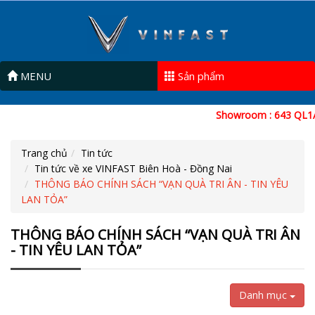
MENU
Sản phẩm
Showroom : 643 QL1A, 
Trang chủ
Tin tức
Tin tức về xe VINFAST Biên Hoà - Đồng Nai
THÔNG BÁO CHÍNH SÁCH “VẠN QUÀ TRI ÂN - TIN YÊU
LAN TỎA”
THÔNG BÁO CHÍNH SÁCH “VẠN QUÀ TRI ÂN
- TIN YÊU LAN TỎA”
Danh mục