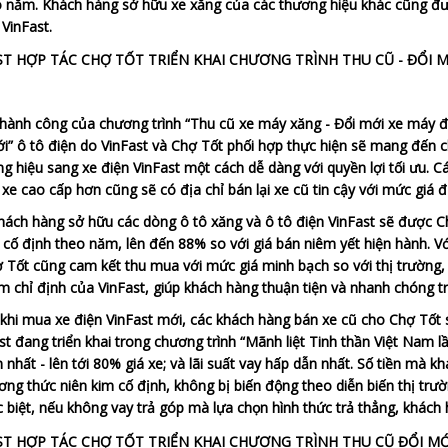
o năm. Khách hàng sở hữu xe xăng của các thương hiệu khác cũng đư
 VinFast.
thành công của chương trình “Thu cũ xe máy xăng - Đổi mới xe máy điệ
i” ô tô điện do VinFast và Chợ Tốt phối hợp thực hiện sẽ mang đến c
g hiệu sang xe điện VinFast một cách dễ dàng với quyền lợi tối ưu. 
xe cao cấp hơn cũng sẽ có địa chỉ bán lại xe cũ tin cậy với mức giá đ
hách hàng sở hữu các dòng ô tô xăng và ô tô điện VinFast sẽ được Ch
cố định theo năm, lên đến 88% so với giá bán niêm yết hiện hành. V
 Tốt cũng cam kết thu mua với mức giá minh bạch so với thị trường, c
chỉ định của VinFast, giúp khách hàng thuận tiện và nhanh chóng tro
 khi mua xe điện VinFast mới, các khách hàng bán xe cũ cho Chợ Tốt 
t đang triển khai trong chương trình “Mãnh liệt Tinh thần Việt Nam lần 
ớn nhất - lên tới 80% giá xe; và lãi suất vay hấp dẫn nhất. Số tiền mà
ng thức niên kim cố định, không bị biến động theo diễn biến thị trư
 biệt, nếu không vay trả góp mà lựa chọn hình thức trả thẳng, khách