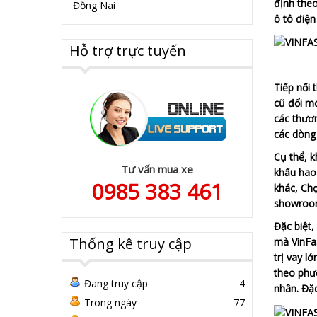
định the
Đồng Nai
ô tô điện
Hỗ trợ trực tuyến
Tiếp nối 
cũ đổi mớ
các thươn
các dòng 
Cụ thể, k
Tư vấn mua xe
khấu hao 
0985 383 461
khác, Chợ
showroom 
Đặc biệt,
Thống kê truy cập
mà VinFas
trị vay l
theo phươ
Đang truy cập
4
nhân. Đặc
Trong ngày
77