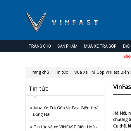
TRANG CHỦ
SẢN PHẨM
MUA XE TRẢ GÓP
DỊC
Showroo
Trang chủ
Tin tức
Mua Xe Trả Góp VinFast Biên 
VinFas
Tin tức
Mua Xe Trả Góp VinFast Biên Hoà
Hà Nội, 
- Đồng Nai
chương tr
Cụ thể, 
Tin tức về xe VINFAST Biên Hoà -