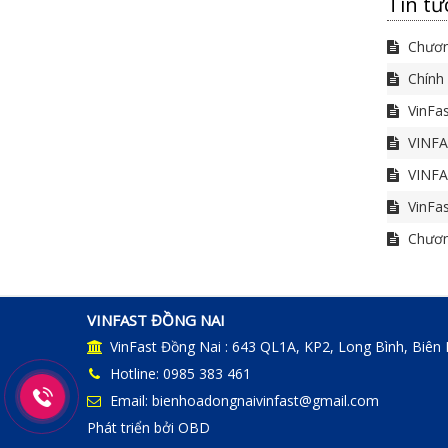
Tin tứ
Chương
Chính 
VinFas
VINFA
VINFA
VinFas
Chương
VINFAST ĐỒNG NAI
VinFast Đồng Nai : 643 QL1A, KP2, Long Bình, Biên
Hotline: 0985 383 461
Email: bienhoadongnaivinfast@gmail.com
Phát triển bởi
OBD