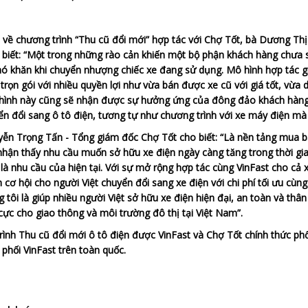
 về chương trình “Thu cũ đổi mới” hợp tác với Chợ Tốt, bà Dương Thị
biết: “Một trong những rào cản khiến một bộ phận khách hàng chưa s
hó khăn khi chuyển nhượng chiếc xe đang sử dụng. Mô hình hợp tác 
 trọn gói với nhiều quyền lợi như vừa bán được xe cũ với giá tốt, vừa
hình này cũng sẽ nhận được sự hưởng ứng của đông đảo khách hàng 
n đổi sang ô tô điện, tương tự như chương trình với xe máy điện mà c
ễn Trọng Tấn - Tổng giám đốc Chợ Tốt cho biết: “Là nền tảng mua b
hận thấy nhu cầu muốn sở hữu xe điện ngày càng tăng trong thời gia
là nhu cầu của hiện tại. Với sự mở rộng hợp tác cùng VinFast cho c
 cơ hội cho người Việt chuyển đổi sang xe điện với chi phí tối ưu cùn
 tôi là giúp nhiều người Việt sở hữu xe điện hiện đại, an toàn và th
 cực cho giao thông và môi trường đô thị tại Việt Nam”.
ình Thu cũ đổi mới ô tô điện được VinFast và Chợ Tốt chính thức phố
phối VinFast trên toàn quốc.