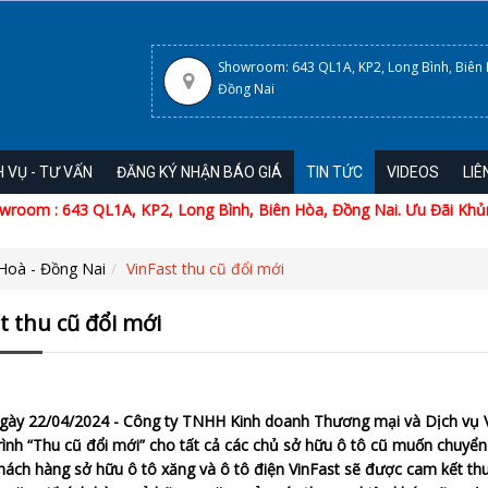
Showroom: 643 QL1A, KP2, Long Bình, Biên
Đồng Nai
H VỤ - TƯ VẤN
ĐĂNG KÝ NHẬN BÁO GIÁ
TIN TỨC
VIDEOS
LIÊ
m : 643 QL1A, KP2, Long Bình, Biên Hòa, Đồng Nai. Ưu Đãi Khủng 
Hoà - Đồng Nai
VinFast thu cũ đổi mới
t thu cũ đổi mới
ngày 22/04/2024 - Công ty TNHH Kinh doanh Thương mại và Dịch vụ V
ình “Thu cũ đổi mới” cho tất cả các chủ sở hữu ô tô cũ muốn chuyển
khách hàng sở hữu ô tô xăng và ô tô điện VinFast sẽ được cam kết t