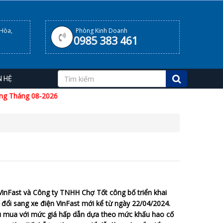
 Hòa,
Phòng Kinh Doanh
0985 383 461
N HỆ
Tháng 08-2026
inFast và Công ty TNHH Chợ Tốt công bố triển khai
 đổi sang xe điện VinFast mới kể từ ngày 22/04/2024.
hu mua với mức giá hấp dẫn dựa theo mức khấu hao cố