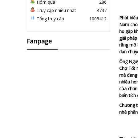
Hôm qua
286
Truy cập nhiều nhất
4737
Phát biểu
Tổng truy cập
1005412
Nam cho 
họ gặp k
giải pháp
Fanpage
rằng mô 
dạn chuyể
Ông Nguy
Chợ Tốt n
mà đang 
nhiều hơn
của chúng
biến tích
Chương tr
nhà phân 