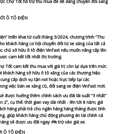
ợc Chợ Tốt hỗ trợ thu mua để dễ dàng chuyển đổi sang
n” triển khai từ cuối tháng 3/2024, chương trình “Thu
ho khách hàng cơ hội chuyển đổi từ xe xăng của tất cả
Các chủ sở hữu ô tô điện VinFast nếu muốn nâng cấp lên
ược cam kết tốt nhất thị trường.
ợ Tốt cam kết thu mua với giá trị còn lại dựa trên mức
ới khách hàng sở hữu ô tô xăng của các thương hiệu
ung cấp dịch vụ tận nơi hoặc trực tiếp tại các
ng việc bán xe xăng cũ, đổi sang xe điện VinFast mới.
sẽ được hưởng thêm chính sách ưu đãi lãi suất “3 nhất”
2”, cụ thể: thời gian vay dài nhất - lên tới 8 năm; giá
 khách hàng phải trả cho ngân hàng hàng tháng được tính
ờng, giúp khách hàng chủ động phương án tài chính cá
 hàng sẽ được ưu đãi ngay 4% trừ vào giá xe.